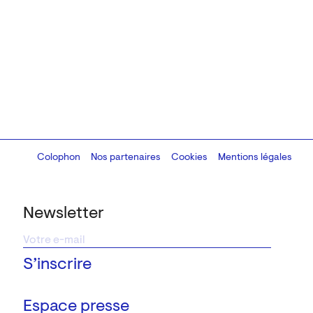
Colophon
Design:
Marcel Kaczmarek
Nos partenaires
, code:
Cookies
8080.studio
Mentions légales
Newsletter
Espace presse