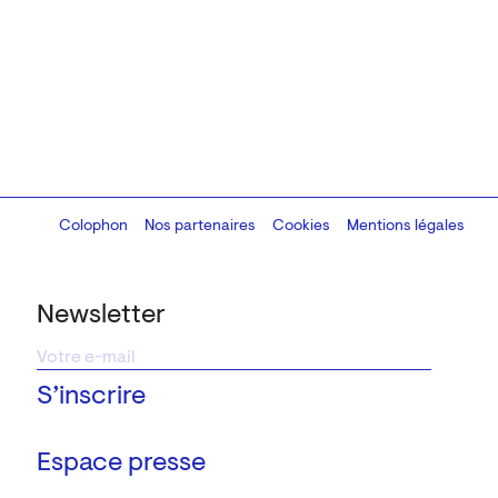
Colophon
Design:
Marcel Kaczmarek
Nos partenaires
, code:
Cookies
8080.studio
Mentions légales
Newsletter
Espace presse