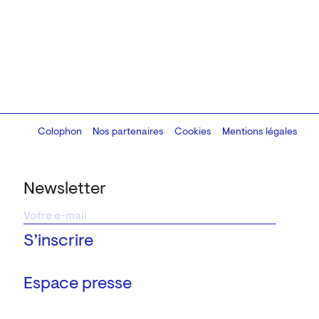
Colophon
Design:
Marcel Kaczmarek
Nos partenaires
, code:
Cookies
8080.studio
Mentions légales
Newsletter
Espace presse