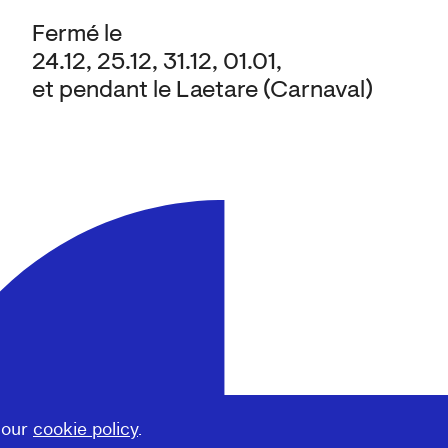
Fermé le
24.12, 25.12, 31.12, 01.01,
et pendant le Laetare (Carnaval)
 our
cookie policy
.