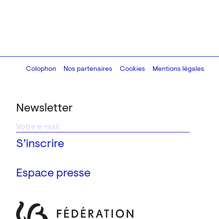
Colophon
Design:
Marcel Kaczmarek
Nos partenaires
, code:
Cookies
8080.studio
Mentions légales
Newsletter
Espace presse