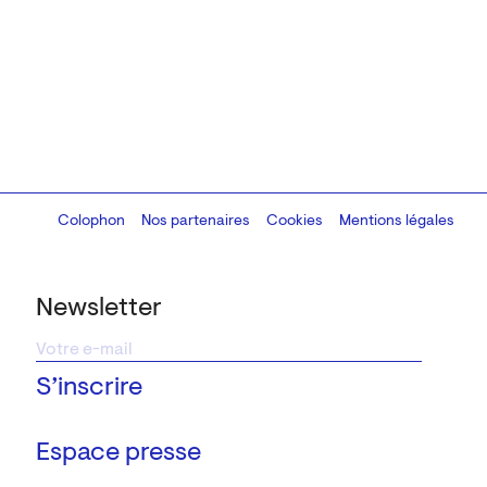
Colophon
Design:
Marcel Kaczmarek
Nos partenaires
, code:
Cookies
8080.studio
Mentions légales
Newsletter
Espace presse