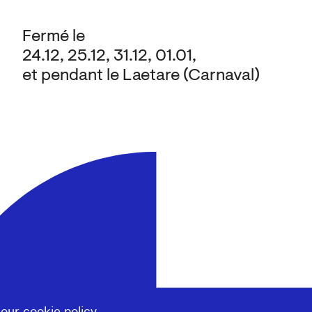
Fermé le
24.12, 25.12, 31.12, 01.01,
et pendant le Laetare (Carnaval)
 our
cookie policy
.