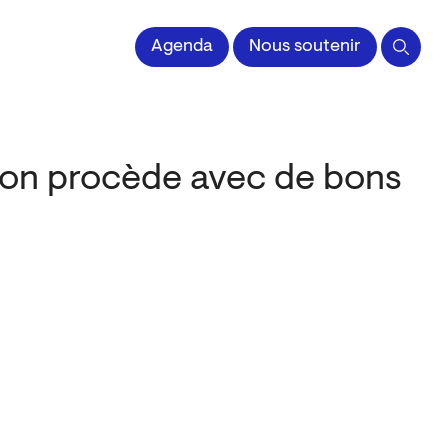
 l'Image imprimée
Agenda
Nous soutenir
u’on procède avec de bons