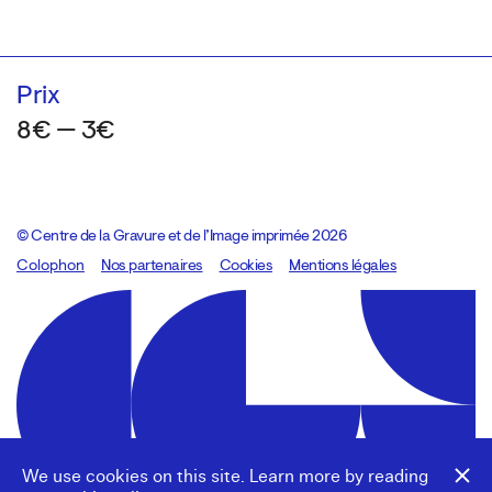
Prix
8€ — 3€
© Centre de la Gravure et de l’Image imprimée 2026
Colophon
Design:
Marcel Kaczmarek
Nos partenaires
, code:
Cookies
8080.studio
Mentions légales
We use cookies on this site. Learn more by reading