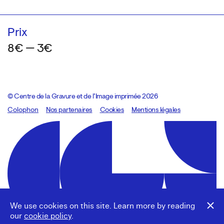
Prix
8€ — 3€
© Centre de la Gravure et de l’Image imprimée 2026
Colophon
Design:
Marcel Kaczmarek
Nos partenaires
, code:
Cookies
8080.studio
Mentions légales
We use cookies on this site. Learn more by reading
our
cookie policy
.