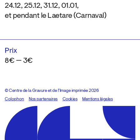
24.12, 25.12, 31.12, 01.01,
et pendant le Laetare (Carnaval)
Prix
8€ — 3€
© Centre de la Gravure et de l’Image imprimée 2026
Colophon
Design:
Marcel Kaczmarek
Nos partenaires
, code:
Cookies
8080.studio
Mentions légales