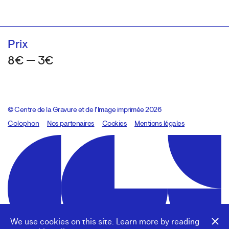
Prix
8€ — 3€
© Centre de la Gravure et de l’Image imprimée 2026
Colophon
Design:
Marcel Kaczmarek
Nos partenaires
, code:
Cookies
8080.studio
Mentions légales
We use cookies on this site. Learn more by reading