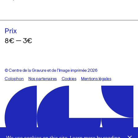
Prix
8€ — 3€
© Centre de la Gravure et de l’Image imprimée 2026
Colophon
Design:
Marcel Kaczmarek
Nos partenaires
, code:
Cookies
8080.studio
Mentions légales