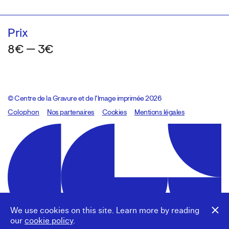
Prix
8€ — 3€
© Centre de la Gravure et de l’Image imprimée 2026
Colophon
Design:
Marcel Kaczmarek
Nos partenaires
, code:
Cookies
8080.studio
Mentions légales
We use cookies on this site. Learn more by reading
our
cookie policy
.