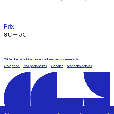
Prix
8€ — 3€
© Centre de la Gravure et de l’Image imprimée 2026
Colophon
Design:
Marcel Kaczmarek
Nos partenaires
, code:
Cookies
8080.studio
Mentions légales