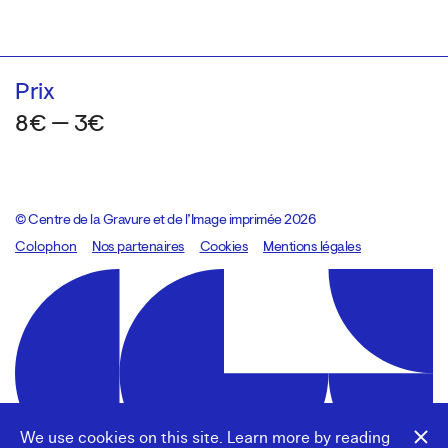
Prix
8€ — 3€
© Centre de la Gravure et de l’Image imprimée 2026
Colophon
Design:
Marcel Kaczmarek
Nos partenaires
, code:
Cookies
8080.studio
Mentions légales
We use cookies on this site. Learn more by reading