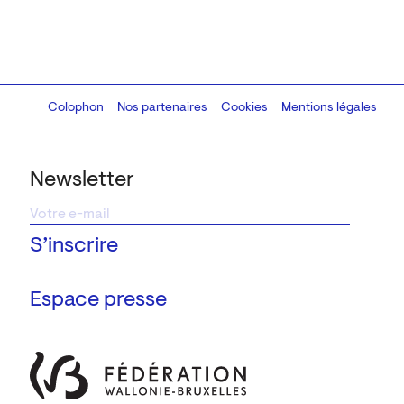
Colophon
Design:
Marcel Kaczmarek
Nos partenaires
, code:
Cookies
8080.studio
Mentions légales
Newsletter
Espace presse