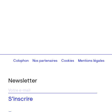
Colophon
Design:
Marcel Kaczmarek
Nos partenaires
, code:
Cookies
8080.studio
Mentions légales
Newsletter