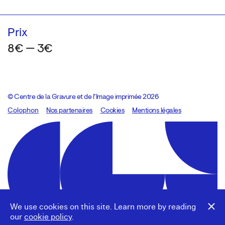
Prix
8€ — 3€
© Centre de la Gravure et de l’Image imprimée 2026
Colophon
Design:
Marcel Kaczmarek
Nos partenaires
, code:
Cookies
8080.studio
Mentions légales
We use cookies on this site. Learn more by reading
our
cookie policy
.