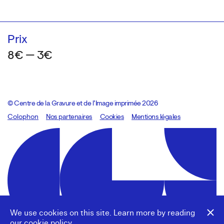
Prix
8€ — 3€
© Centre de la Gravure et de l’Image imprimée 2026
Colophon
Design:
Marcel Kaczmarek
Nos partenaires
, code:
Cookies
8080.studio
Mentions légales
We use cookies on this site. Learn more by reading
our
cookie policy
.