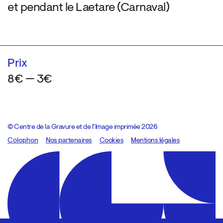
et pendant le Laetare (Carnaval)
Prix
8€ — 3€
© Centre de la Gravure et de l’Image imprimée 2026
Colophon
Design:
Marcel Kaczmarek
Nos partenaires
, code:
Cookies
8080.studio
Mentions légales