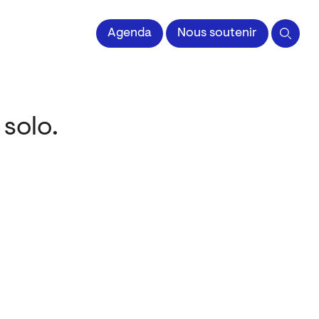
 l'Image imprimée
Agenda
Nous soutenir
 solo.