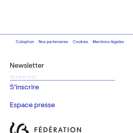
Colophon
Design:
Marcel Kaczmarek
Nos partenaires
, code:
Cookies
8080.studio
Mentions légales
Newsletter
Espace presse