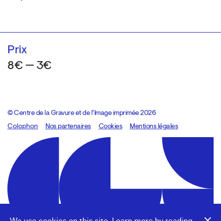
Prix
8€ — 3€
© Centre de la Gravure et de l’Image imprimée 2026
Colophon
Design:
Marcel Kaczmarek
Nos partenaires
, code:
Cookies
8080.studio
Mentions légales