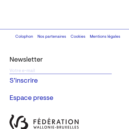
Colophon
Design:
Marcel Kaczmarek
Nos partenaires
, code:
Cookies
8080.studio
Mentions légales
Newsletter
Espace presse