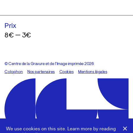
Prix
8€ — 3€
© Centre de la Gravure et de l’Image imprimée 2026
Colophon
Design:
Marcel Kaczmarek
Nos partenaires
, code:
Cookies
8080.studio
Mentions légales
We use cookies on this site. Learn more by reading