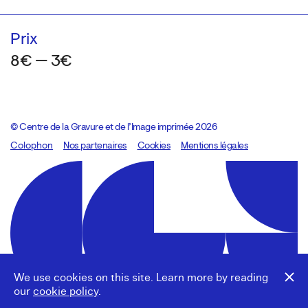
Prix
8€ — 3€
© Centre de la Gravure et de l’Image imprimée 2026
Colophon
Design:
Marcel Kaczmarek
Nos partenaires
, code:
Cookies
8080.studio
Mentions légales
We use cookies on this site. Learn more by reading
our
cookie policy
.