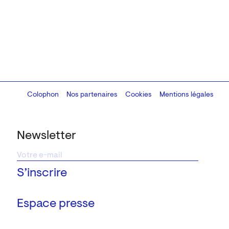
Colophon
Design:
Marcel Kaczmarek
Nos partenaires
, code:
Cookies
8080.studio
Mentions légales
Newsletter
Espace presse