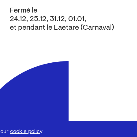
Fermé le
24.12, 25.12, 31.12, 01.01,
et pendant le Laetare (Carnaval)
 our
cookie policy
.