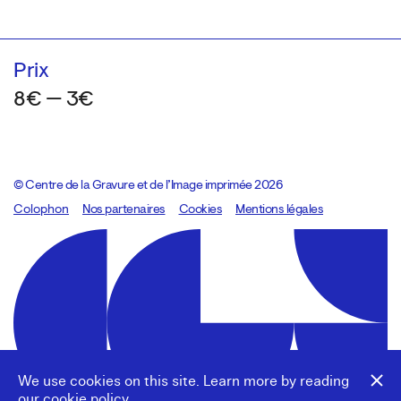
Prix
8€ — 3€
© Centre de la Gravure et de l’Image imprimée 2026
Colophon
Design:
Marcel Kaczmarek
Nos partenaires
, code:
Cookies
8080.studio
Mentions légales
We use cookies on this site. Learn more by reading
our
cookie policy
.