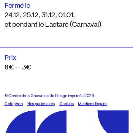
Fermé le
24.12, 25.12, 31.12, 01.01,
et pendant le Laetare (Carnaval)
Prix
8€ — 3€
© Centre de la Gravure et de l’Image imprimée 2026
Colophon
Design:
Marcel Kaczmarek
Nos partenaires
, code:
Cookies
8080.studio
Mentions légales