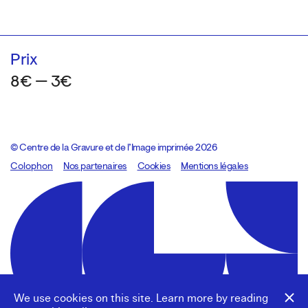
Prix
8€ — 3€
© Centre de la Gravure et de l’Image imprimée 2026
Colophon
Design:
Marcel Kaczmarek
Nos partenaires
, code:
Cookies
8080.studio
Mentions légales
We use cookies on this site. Learn more by reading