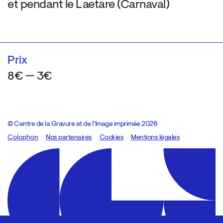
et pendant le Laetare (Carnaval)
Prix
8€ — 3€
© Centre de la Gravure et de l’Image imprimée 2026
Colophon
Design:
Marcel Kaczmarek
Nos partenaires
, code:
Cookies
8080.studio
Mentions légales