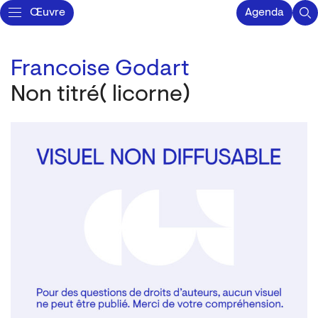
Œuvre
Agenda
Francoise Godart
Non titré( licorne)