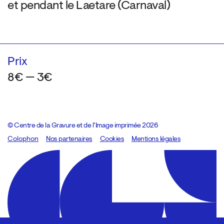
et pendant le Laetare (Carnaval)
Prix
8€ — 3€
© Centre de la Gravure et de l’Image imprimée 2026
Colophon
Design:
Marcel Kaczmarek
Nos partenaires
, code:
Cookies
8080.studio
Mentions légales