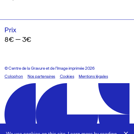
Prix
8€ — 3€
© Centre de la Gravure et de l’Image imprimée 2026
Colophon
Design:
Marcel Kaczmarek
Nos partenaires
, code:
Cookies
8080.studio
Mentions légales