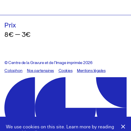
Prix
8€ — 3€
© Centre de la Gravure et de l’Image imprimée 2026
Colophon
Design:
Marcel Kaczmarek
Nos partenaires
, code:
Cookies
8080.studio
Mentions légales
We use cookies on this site. Learn more by reading