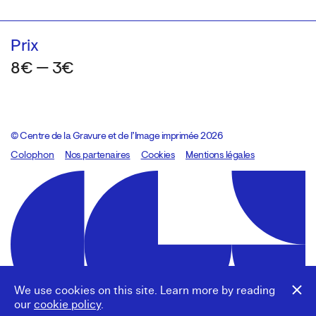
Prix
8€ — 3€
© Centre de la Gravure et de l’Image imprimée 2026
Colophon
Design:
Marcel Kaczmarek
Nos partenaires
, code:
Cookies
8080.studio
Mentions légales
We use cookies on this site. Learn more by reading
our
cookie policy
.