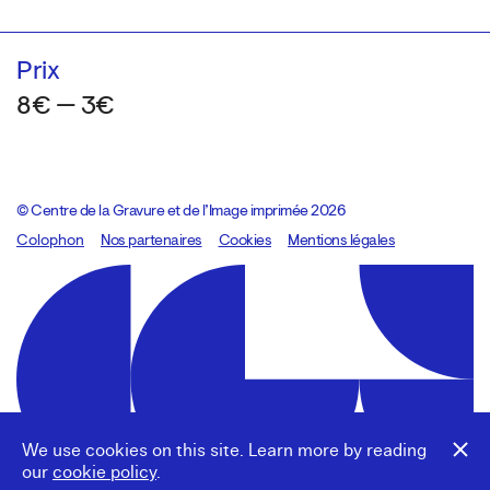
Prix
8€ — 3€
© Centre de la Gravure et de l’Image imprimée 2026
Colophon
Design:
Marcel Kaczmarek
Nos partenaires
, code:
Cookies
8080.studio
Mentions légales
We use cookies on this site. Learn more by reading
our
cookie policy
.