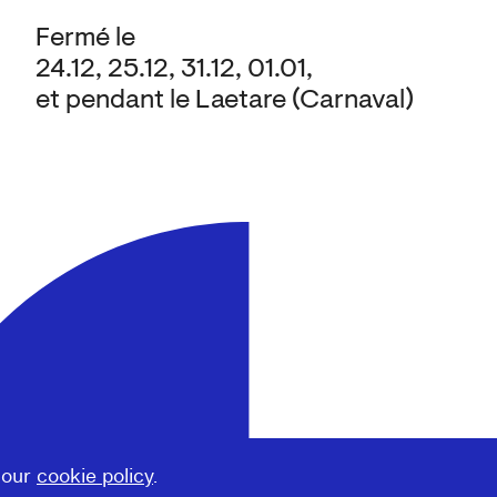
Fermé le
24.12, 25.12, 31.12, 01.01,
et pendant le Laetare (Carnaval)
 our
cookie policy
.