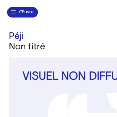
Œuvre
Péji
Non titré