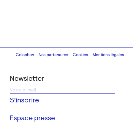
Colophon
Design:
Marcel Kaczmarek
Nos partenaires
, code:
Cookies
8080.studio
Mentions légales
Newsletter
Espace presse