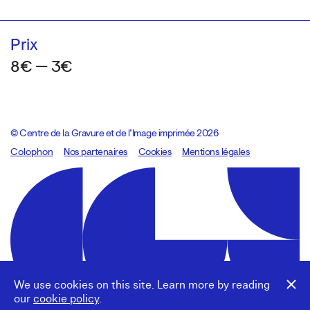
Prix
8€ — 3€
© Centre de la Gravure et de l’Image imprimée 2026
Colophon
Design:
Marcel Kaczmarek
Nos partenaires
, code:
Cookies
8080.studio
Mentions légales
We use cookies on this site. Learn more by reading
our
cookie policy
.