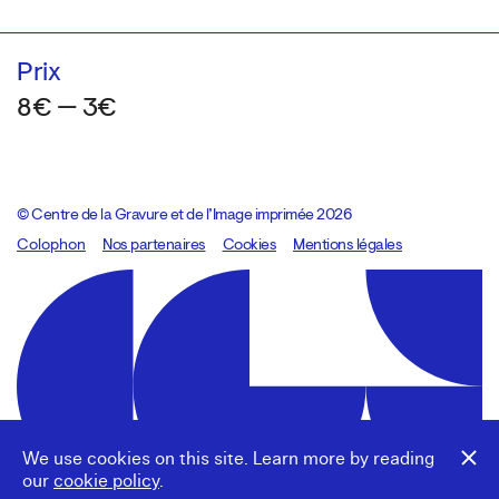
Prix
8€ — 3€
© Centre de la Gravure et de l’Image imprimée 2026
Colophon
Design:
Marcel Kaczmarek
Nos partenaires
, code:
Cookies
8080.studio
Mentions légales
We use cookies on this site. Learn more by reading
our
cookie policy
.