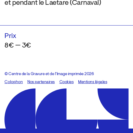
et pendant le Laetare (Carnaval)
Prix
8€ — 3€
© Centre de la Gravure et de l’Image imprimée 2026
Colophon
Design:
Marcel Kaczmarek
Nos partenaires
, code:
Cookies
8080.studio
Mentions légales