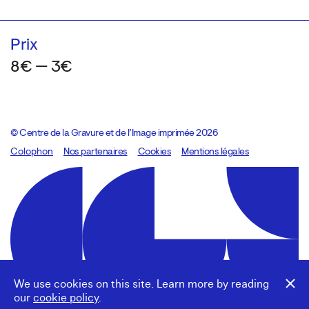
Prix
8€ — 3€
© Centre de la Gravure et de l’Image imprimée 2026
Colophon
Design:
Marcel Kaczmarek
Nos partenaires
, code:
Cookies
8080.studio
Mentions légales
We use cookies on this site. Learn more by reading
our
cookie policy
.