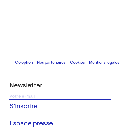
Colophon
Design:
Marcel Kaczmarek
Nos partenaires
, code:
Cookies
8080.studio
Mentions légales
Newsletter
Espace presse