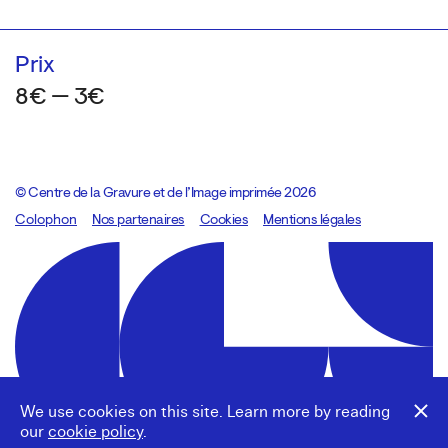
Prix
8€ — 3€
© Centre de la Gravure et de l’Image imprimée 2026
Colophon
Design:
Marcel Kaczmarek
Nos partenaires
, code:
Cookies
8080.studio
Mentions légales
We use cookies on this site. Learn more by reading
our
cookie policy
.