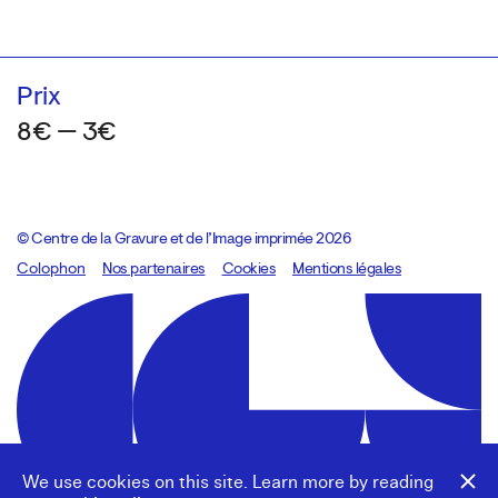
Prix
8€ — 3€
© Centre de la Gravure et de l’Image imprimée 2026
Colophon
Design:
Marcel Kaczmarek
Nos partenaires
, code:
Cookies
8080.studio
Mentions légales
We use cookies on this site. Learn more by reading