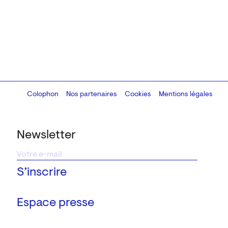
Colophon
Design:
Marcel Kaczmarek
Nos partenaires
, code:
Cookies
8080.studio
Mentions légales
Newsletter
Espace presse