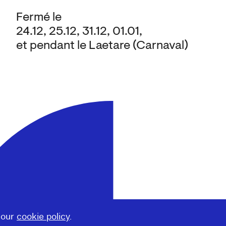
Fermé le
24.12, 25.12, 31.12, 01.01,
et pendant le Laetare (Carnaval)
 our
cookie policy
.