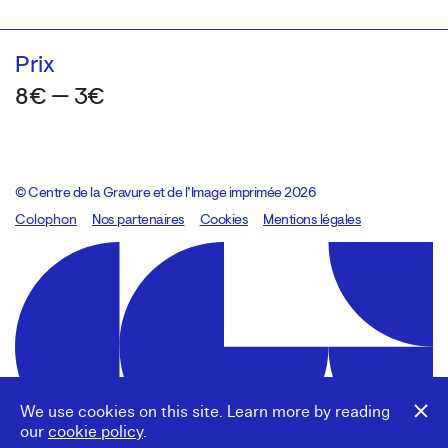
Prix
8€ — 3€
© Centre de la Gravure et de l’Image imprimée 2026
Colophon
Design:
Marcel Kaczmarek
Nos partenaires
, code:
Cookies
8080.studio
Mentions légales
We use cookies on this site. Learn more by reading
our
cookie policy
.