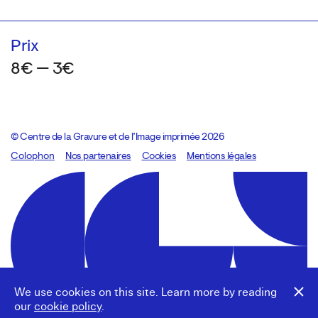
Prix
8€ — 3€
© Centre de la Gravure et de l’Image imprimée 2026
Colophon
Design:
Marcel Kaczmarek
Nos partenaires
, code:
Cookies
8080.studio
Mentions légales
We use cookies on this site. Learn more by reading
our
cookie policy
.