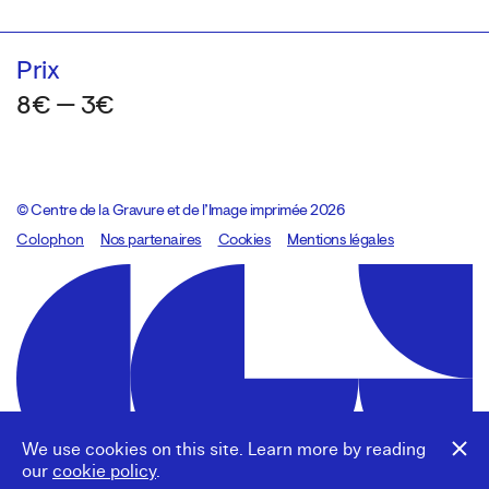
Prix
8€ — 3€
© Centre de la Gravure et de l’Image imprimée 2026
Colophon
Design:
Marcel Kaczmarek
Nos partenaires
, code:
Cookies
8080.studio
Mentions légales
We use cookies on this site. Learn more by reading
our
cookie policy
.