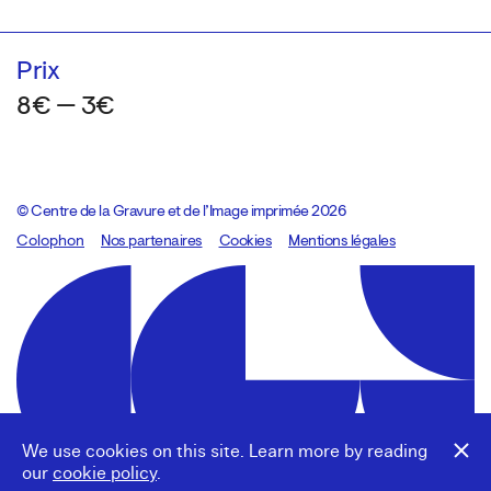
Prix
8€ — 3€
© Centre de la Gravure et de l’Image imprimée 2026
Colophon
Design:
Marcel Kaczmarek
Nos partenaires
, code:
Cookies
8080.studio
Mentions légales
We use cookies on this site. Learn more by reading
our
cookie policy
.