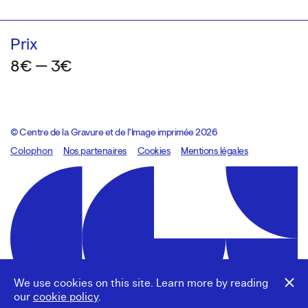
Prix
8€ — 3€
© Centre de la Gravure et de l’Image imprimée 2026
Colophon
Design:
Marcel Kaczmarek
Nos partenaires
, code:
Cookies
8080.studio
Mentions légales
We use cookies on this site. Learn more by reading
our
cookie policy
.