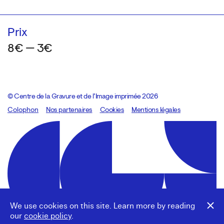
Prix
8€ — 3€
© Centre de la Gravure et de l’Image imprimée 2026
Colophon
Design:
Marcel Kaczmarek
Nos partenaires
, code:
Cookies
8080.studio
Mentions légales
We use cookies on this site. Learn more by reading
our
cookie policy
.