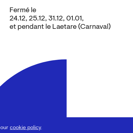
Fermé le
24.12, 25.12, 31.12, 01.01,
et pendant le Laetare (Carnaval)
 our
cookie policy
.