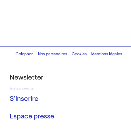
Colophon
Design:
Marcel Kaczmarek
Nos partenaires
, code:
Cookies
8080.studio
Mentions légales
Newsletter
Espace presse