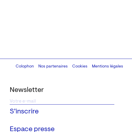
Colophon
Design:
Marcel Kaczmarek
Nos partenaires
, code:
Cookies
8080.studio
Mentions légales
Newsletter
Espace presse